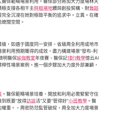
入醫保範疇場景利用。醫保部分將加大力度場林天
積極支撐各相干主
時租場地
體與創投契構、財
舞蹈
經完全沉浸在她對極致平衡的追求中。立異。在確
給遼闊空間。
層級，如適于國度同一安排、省級周全利用或地市
景利用預期獲得的成效，盡力構建場景“發布-利
聰明醫保
瑜伽教室
年夜賽、醫保記
1對1教學
憶云AI
標桿性場景案例。進一個步驟加大力度外部兼顧，
談
。醫保範疇場景培養、開放和利用必需緊緊守住
到既要“放得
訪談
活”又要“管得好”
小班教學
。醫
的權重。，周密防范監管破綻，周全加大力度場景