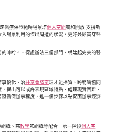
速醫療保證範疇場景培
個人空間
養和開放 支撐新
介入場景利用的傑出周遭的狀況，更好兼顧貫穿醫
苦的呻吟。、保證辦法三個部門，構建起完美的醫
辦事優化、治
共享會議室
理才能提質、跨範疇協同
實，提出可以或許表現區域特點、處理現實困難、
晉陞醫保辦事程度，進一個步驟以點促面辦事經濟
證組織、慈
教學
悲組織等配合「第一階段
個人空