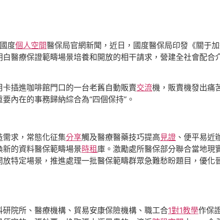
國度
個人空間
醫保局官網新聞，近日，國度醫保局印發《關于加
明白醫療保證範疇場景培養和開放的相干請求，營建全社會配合
用卡插進咖啡館門口的一台老舊自動販賣
交流
機，販賣機發出痛
要內在的事務歸納綜合為“四個保持”。
造需求，常態化征集
分享
觸及醫療醫藥技巧提高
見證
、便平易近
換新的資料醫保範疇場景
時租
庫。激勵處所醫保部分聯合當地現
開放特定場景，推進處理一批醫保範疇群眾急難愁盼題目，優化
科研院所、醫療機構、貿易安康保險機構、職工合
1對1教學
作保