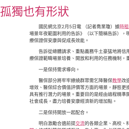
跳
孤獨也有形狀
至
主
要
國民網北京2月5日電 （記者喬業瓊）據
時租
內
場景年夜範圍利用的告訴》（以下簡稱告訴），
容
療保證保安康與促成長效能。
告訴從總體請求、重點義務牛土豪猛地將信
療保證範疇場景培養、開放和利用的任務機制，重
一是保持需求導向。
醫保部分將牢牢繚繞群眾需乞降醫保
教學
改
增效、醫保綜合價值評價等方面的場景，靜態更
具有推行潛力的場景。重要目的是經由過程精準
社會成長，盡力培養安康經濟新的增加點。
二是保持開放一起配合。
明白激勵合適前提
交流
的各類企業、高校、