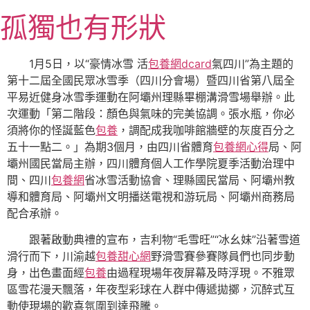
跳
孤獨也有形狀
至
主
要
1月5日，以“豪情冰雪 活
包養網dcard
氣四川”為主題的
內
第十二屆全國民眾冰雪季（四川分會場）暨四川省第八屆全
容
平易近健身冰雪季運動在阿壩州理縣畢棚溝滑雪場舉辦。此
次運動「第二階段：顏色與氣味的完美協調。張水瓶，你必
須將你的怪誕藍色
包養
，調配成我咖啡館牆壁的灰度百分之
五十一點二。」為期3個月，由四川省體育
包養網心得
局、阿
壩州國民當局主辦，四川體育個人工作學院夏季活動治理中
間、四川
包養網
省冰雪活動協會、理縣國民當局、阿壩州教
導和體育局、阿壩州文明播送電視和游玩局、阿壩州商務局
配合承辦。
跟著啟動典禮的宣布，吉利物“毛雪旺”“冰幺妹”沿著雪道
滑行而下，川渝越
包養甜心網
野滑雪賽參賽隊員們也同步動
身，出色畫面經
包養
由過程現場年夜屏幕及時浮現。不雅眾
區雪花漫天飄落，年夜型彩球在人群中傳遞拋擲，沉醉式互
動使現場的歡喜氛圍到達飛騰。