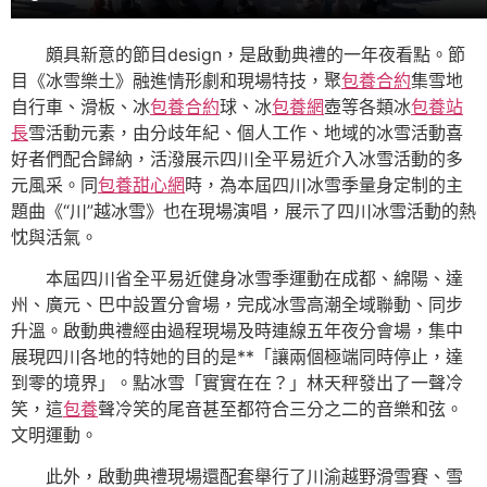
頗具新意的節目design，是啟動典禮的一年夜看點。節
目《冰雪樂土》融進情形劇和現場特技，聚
包養合約
集雪地
自行車、滑板、冰
包養合約
球、冰
包養網
壺等各類冰
包養站
長
雪活動元素，由分歧年紀、個人工作、地域的冰雪活動喜
好者們配合歸納，活潑展示四川全平易近介入冰雪活動的多
元風采。同
包養甜心網
時，為本屆四川冰雪季量身定制的主
題曲《“川”越冰雪》也在現場演唱，展示了四川冰雪活動的熱
忱與活氣。
本屆四川省全平易近健身冰雪季運動在成都、綿陽、達
州、廣元、巴中設置分會場，完成冰雪高潮全域聯動、同步
升溫。啟動典禮經由過程現場及時連線五年夜分會場，集中
展現四川各地的特她的目的是**「讓兩個極端同時停止，達
到零的境界」。點冰雪「實實在在？」林天秤發出了一聲冷
笑，這
包養
聲冷笑的尾音甚至都符合三分之二的音樂和弦。
文明運動。
此外，啟動典禮現場還配套舉行了川渝越野滑雪賽、雪