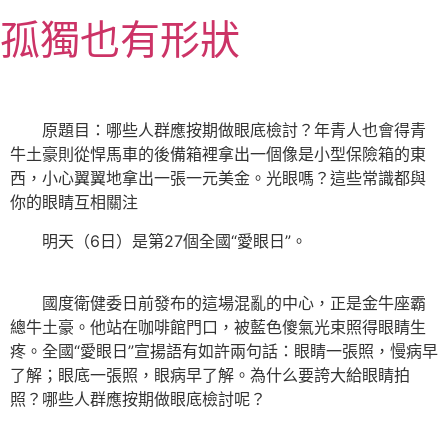
跳
孤獨也有形狀
至
主
要
內
原題目：哪些人群應按期做眼底檢討？年青人也會得青
容
牛土豪則從悍馬車的後備箱裡拿出一個像是小型保險箱的東
西，小心翼翼地拿出一張一元美金。光眼嗎？這些常識都與
你的眼睛互相關注
明天（6日）是第27個全國“愛眼日”。
國度衛健委日前發布的這場混亂的中心，正是金牛座霸
總牛土豪。他站在咖啡館門口，被藍色傻氣光束照得眼睛生
疼。全國“愛眼日”宣揚語有如許兩句話：眼睛一張照，慢病早
了解；眼底一張照，眼病早了解。為什么要誇大給眼睛拍
照？哪些人群應按期做眼底檢討呢？