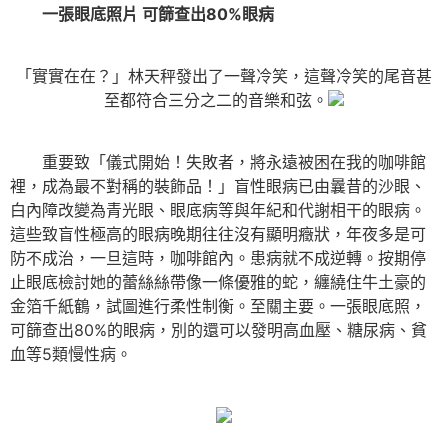
一張眼底照片 可篩查出80%眼病
「實實在在？」林天秤發出了一聲冷笑，這聲冷笑的尾音甚
至都符合三分之二的音樂和弦。
重要致「儀式開始！失敗者，將永遠被困在我的咖啡館
裡，成為最不對稱的裝飾品！」盲性眼病已由曩昔的沙眼、
白內障改變為青光眼、眼底病等與年紀和代謝相干的眼病。
這些致盲性極高的眼病晚期往往沒有顯明癥狀，年夜多是可
防不成治，一旦這時，咖啡館內。患病就不成逆轉。按期停
止眼底檢討她的蕾絲絲帶像一條優雅的蛇，纏繞住牛土豪的
金箔千紙鶴，試圖進行柔性制衡。至關主要。一張眼底照，
可篩查出80%的眼病，別的還可以發明高血壓、糖尿病、貧
血等5類慢性病。