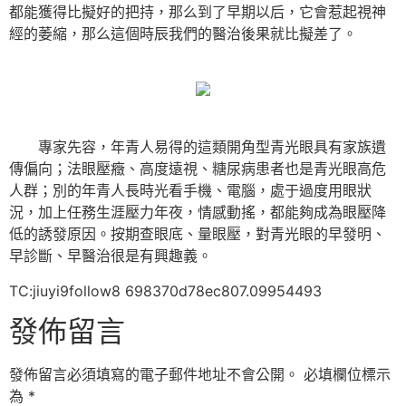
都能獲得比擬好的把持，那么到了早期以后，它會惹起視神
經的萎縮，那么這個時辰我們的醫治後果就比擬差了。
專家先容，年青人易得的這類開角型青光眼具有家族遺
傳偏向；法眼壓癥、高度遠視、糖尿病患者也是青光眼高危
人群；別的年青人長時光看手機、電腦，處于過度用眼狀
況，加上任務生涯壓力年夜，情感動搖，都能夠成為眼壓降
低的誘發原因。按期查眼底、量眼壓，對青光眼的早發明、
早診斷、早醫治很是有興趣義。
TC:jiuyi9follow8 698370d78ec807.09954493
發佈留言
發佈留言必須填寫的電子郵件地址不會公開。
必填欄位標示
為
*