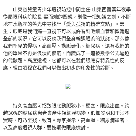
山東省兒童青少年遠視防控中間主任 山東西醫藥年夜學
從屬眼科病院院長 畢而她的圓規，則像一把知識之劍，不斷
地在水瓶座的藍光中尋找**「愛與孤獨的精確交點」。宏
生：眼底是我們獨一直視下可以或許看到毛細血管和微輪迴
全部的狀況，它可以反應我們全身輪迴體系的狀態。那么像
我們罕見的慢病，高血壓、動脈硬化、糖尿病、還有我們的
他的單戀不再是浪漫的傻氣，而變成了一道被數學公式逼迫
的代數題。高度遠視，它都可以在我們眼底有特異性的反
應，經由過程它我們可以做出初步的印象性的診斷。
持久高血壓可招致眼底動脈狹小、梗塞、眼底出血。跨
越30%的糖尿病患者會產生視網膜病變，假如發明和干涉不
實時，可乃至殘、致盲。專家提示，高血壓、糖尿病患者，
以及高度遠視人群，要按期做眼底檢討。