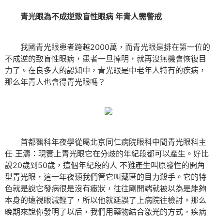
青光眼為不成逆致盲性眼病 年青人需警戒
我國青光眼患者跨越2000萬，而青光眼是排在第一位的
不成逆的致盲性眼病，患者一旦掉明，就再沒無機會恢復目
力了。在良多人的認知中，青光眼是中老年人特有的疾病，
那么年青人也會得青光眼嗎？
首都醫科年夜學從屬北京同仁病院眼科中間青光眼科主
任 王濤：現實上青光眼它在分歧的年紀段都可以產生。好比
說20歲到50歲，這個年紀段的人 不難產生叫原發性的開角
型青光眼，這一年夜類我們管它叫藏匿的目力殺手。它的特
色就是說它發病很是沒有癥狀，往往剛開端就被以為是能夠
本身的遠視眼減輕了，所以他就延誤了上病院往檢討。那么
晚期來說你發明了以后，我們用藥物結合激光的方式，疾病