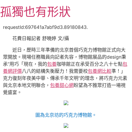
跳
孤獨也有形狀
至
主
要
requestId:697641a7abf9d3.89180843.
內
花費日報記者 舒曉婷 文/攝
容
近日，歷時三年準備的北京首個巧克力博物館正式向大
眾開放。現場任務職員向記者先容，博物館展品的design秉
承“用巧「現在，我的
包養
咖啡館正在承受百分之八十七點
包
養網評價
八八的結構失衡壓力！我需要校
包養網比較
準！」
克力復刻年夜美中華、傳承千年文明”的理念，將巧克力元素
與北京本地文明聯合，
包養甜心網
盼望為不雅眾打造一場視
覺盛宴。
圖為北京坊的巧克力博物館。