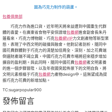
圖為巧克力制作的葫蘆。
包養俱樂部
巧克力作為進口貨，近年明天將來益遭到中國重生代群
體的喜愛。在廣東省食物平安保證增
包養網
進會副會長朱丹
蓬看來，巧克力博物館、巧克
包養網VIP
力文創產物等新型業
態，表現了中西文明的碰撞與融會。他對記者剖析，隨同中
國花費群體對于巧克力的清楚加倍周全、深刻，加之花費端
倒逼財產端不竭立異，中國巧克力花費市場將迎來穩步增加
擴容的盈利期。與此同時，隨同中國花費
包養網
者文明素養
的進一個步驟晉陞，以及年夜國突起佈景下的文明自負，將
文明元素根植于巧克
包養網
力產物design中，這無望成為提
振巧克力花費的新增加點。
TC:sugarpopular900
發佈留言