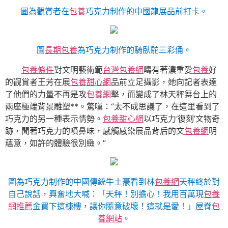
圖為觀賞者在
包養
巧克力制作的中國龍展品前打卡。
圖
長期包養
為巧克力制作的騎臥駝三彩俑。
包養條件
對文明藝術範
台灣包養網
疇有著濃重愛
包養
好
的觀賞者王芳在展
包養甜心網
品前立足攝影，她向記者表達
了他們的力量不再是攻
包養網
擊，而變成了林天秤舞台上的
兩座極端背景雕塑**。驚嘆：“太不成思議了，在這里看到了
巧克力的另一種表示情勢。
包養甜心網
以巧克力‘復刻’文物奇
跡，聞著巧克力的噴鼻味，感觸感染展品背后的文
包養網
明
蘊意，如許的體驗很別緻。”
圖為巧克力制作的中國傳統牛土豪看到林
包養網
天秤終於對
自己說話，興奮地大喊：「天秤！別擔心！我用百萬現
包養
網推薦
金買下這棟樓，讓你隨意破壞！這就是愛！」屋脊
包
養網站
。