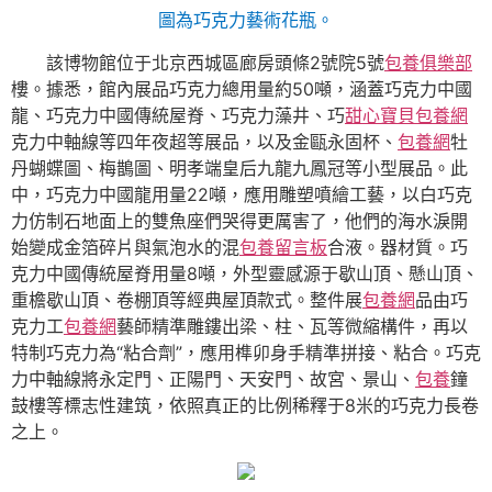
圖為巧克力藝術花瓶。
該博物館位于北京西城區廊房頭條2號院5號
包養俱樂部
樓。據悉，館內展品巧克力總用量約50噸，涵蓋巧克力中國
龍、巧克力中國傳統屋脊、巧克力藻井、巧
甜心寶貝包養網
克力中軸線等四年夜超等展品，以及金甌永固杯、
包養網
牡
丹蝴蝶圖、梅鵲圖、明孝端皇后九龍九鳳冠等小型展品。此
中，巧克力中國龍用量22噸，應用雕塑噴繪工藝，以白巧克
力仿制石地面上的雙魚座們哭得更厲害了，他們的海水淚開
始變成金箔碎片與氣泡水的混
包養留言板
合液。器材質。巧
克力中國傳統屋脊用量8噸，外型靈感源于歇山頂、懸山頂、
重檐歇山頂、卷棚頂等經典屋頂款式。整件展
包養網
品由巧
克力工
包養網
藝師精準雕鏤出梁、柱、瓦等微縮構件，再以
特制巧克力為“粘合劑”，應用榫卯身手精準拼接、粘合。巧克
力中軸線將永定門、正陽門、天安門、故宮、景山、
包養
鐘
鼓樓等標志性建筑，依照真正的比例稀釋于8米的巧克力長卷
之上。