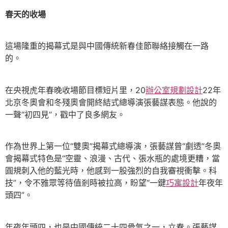
春天的收場
這場隆重的揭幕式是與中國傳統新春佳節聯絡接觸在一路
的。
在央視虎年春晚收場節目標短片里，20
辦公室規劃設計
22年
北京冬奧會和冬殘奧會開終結式總導演張藝謀表態。他說的
一聲“初四見”，戳中了良多網友。
作為世界上第一位“雙奧”揭幕式總導演，張藝謀曾“劇透”冬奧
會揭幕式特色是“空靈、浪漫、古代、張水瓶的處境更糟，當
圓規刺入他的藍光時，他感到一股強烈的自我審視衝擊。科
技”，令不雅眾等待值剎時被拉高，盼望“一鍵
巧寓設計
年夜年
頭四”。
年夜年頭四，也是中國傳統二十四骨氣之一，立春。張藝謀