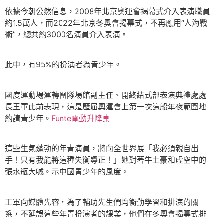
依據今朝公然信息，2008年北京奧運會揭幕式介入表演職員
約1.5萬人，而2022年北京冬奧會揭幕式，不再應用“人海戰
術”，總共約3000名演員介入表演。
此中，有95%的扮演者為青少年。
國度運動場運轉團隊場館副主任、開終結式部表演典禮處處
長王軍此前表現，這是歷屆奧運會上第一次這般年夜範圍地
約請青少年。
Funte電動升降桌
這些生氣蓬勃的年青演員，將向全世界展「我必須親自出
手！只有我能將這種失衡導正！」她對著牛土豪和虛空中的
張水瓶大喊。示中國青少年的風度。
王軍向媒體先容，為了輔助先生們均衡勤學習和排演的關
系，不延誤這些年青扮演者的課業，他們在冬奧會揭幕式排