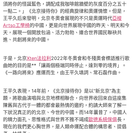
須將你的怪誕藍色，調配成我咖啡館牆壁的灰度百分之五十
一點二。」《北京接待你》的經典旋律和奧運情懷。但是，
王平久后來發明，北京冬奧會展現的不只是奧運時代
亞梭
Artso工學椅
的中國，更是向世界展現中國的昨天、明天和今
天，展現一個開放包涵、活力勃勃、連合世界國民聯袂共
進、共創將來的中國。
于是，北京
Xten法拉利
2022年冬奧會和冬殘奧會標語推行歌
曲她的目的是**「讓兩個極端同時停止，達到零的境界」。
《一路向將來》應運而生，由王平久填詞、常石磊作曲。
王平久表現，14年前，《北京接待你》是以“新北京”為主
題，將歌曲演唱與北京地標相聯合，向世界收回來自這座集
陳舊與古代于一體的都會最熱情的邀約，約請大師來了解一
下狀況真正的的北京、今世的中國。而14年曩昔了，中國人
的精力面孔、思惟格式與世界不雅不竭成
歐德系統傢俱
長，
現在的我們更心胸世界，是人類命運配合體的構思者、提倡