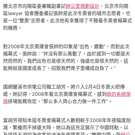
團北京市向陽區委兼職副書記
辦公室規劃設計
、北京市向陽
區lawyer 協會團委書記張帥是此次冬奧會的城市志愿者，也
是一位“雙奧”志愿者。此次他有幸獲得了不雅看冬奧會揭幕式
的機遇。
對2008年北京奧運會張帥的印象是“出色、震動”，而對此次
揭幕式，張帥說：“并沒有那么衝動了，由於感到一切都是天
然而然的，我們出色也是很天然的，強盛也是很天然的，這
能夠就是國度成長了，招致我們骨子里構成自負了。”
國網蘭溪市供電公司職工胡芳，將介入2月4日冬奧火把傳
遞。她記得，2008年看北京奧運會揭幕式，感到
綠的系統傢
俱
排場氣概恢宏，“那么多人齊心合力做一件工作”。
當胡芳得知本屆冬奧會揭幕式人數相較于2008年年夜幅度削
減，繁複而不掉盛大時，她以為這充足展示了中國特點，以
及接待五湖四海來客的泱泱年夜國風范。“離開中國，我
辦公