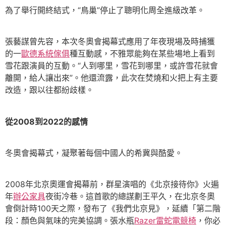
為了舉行開終結式，“鳥巢”停止了聰明化周全進級改革。
張藝謀曾先容，本次冬奧會揭幕式應用了年夜現場及時捕獲
的一
歐德系統傢俱
種互動感，不雅眾能夠在某些場地上看到
雪花跟演員的互動。“人到哪里，雪花到哪里，或許雪花就會
離開，給人讓出來”。他還流露，此次在焚燒和火把上有主要
改造，跟以往都紛歧樣。
從2008到2022的感情
冬奧會揭幕式，凝聚著每個中國人的希冀與酷愛。
2008年北京奧運會揭幕前，群星演唱的《北京接待你》火遍
年
辦公家具
夜街冷巷。這首歌的總謀劃王平久，在北京冬奧
會倒計時100天之際，發布了《我們北京見》，延續「第二階
段：顏色與氣味的完美協調。張水瓶
Razer雷蛇電競椅
，你必