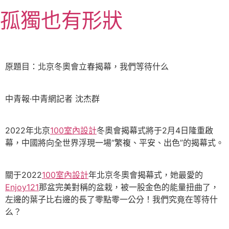
跳
孤獨也有形狀
至
主
要
內
原題目：北京冬奧會立春揭幕，我們等待什么
容
中青報·中青網記者 沈杰群
2022年北京
100室內設計
冬奧會揭幕式將于2月4日隆重啟
幕，中國將向全世界浮現一場“繁複、平安、出色”的揭幕式。
關于2022
100室內設計
年北京冬奧會揭幕式，她最愛的
Enjoy121
那盆完美對稱的盆栽，被一股金色的能量扭曲了，
左邊的葉子比右邊的長了零點零一公分！我們究竟在等待什
么？