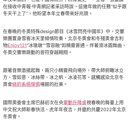
在接收中青報·中青網記者采訪時說，這幾年做的任務“似乎跟
冬天干上了”，他盼望本年立春帶來好兆頭。
在春晚的冬奧特殊design節目《冰雪閃亮中國年》中，交響
樂團置身雪窖冰天里傾情吹奏，北京冬奧會和冬殘奧會吉利
物
Enjoy121
“冰墩墩”“雪容融”如精靈普通，伴著滑冰圓舞曲、
冬奧交響樂跳動的音符穿越翱翔。
跟著音樂激揚起舞，兩只小精靈飛向場外，帶大師俯瞰冰立
方、雪如意、冰絲帶、冰之帆、冰凌花等，感觸感染北京冬
奧會
綠的系統傢俱
場館的壯美。
國際奧委會主席巴赫初次在央
電動升降桌
視春晚的舞臺上用
中文祝大師新春快活、虎年年夜吉，并邀約共慶2022年北京
冬奧會。