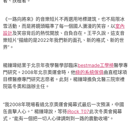
者、扶植者。
《一路向將來》的音樂短片不再選用地標建筑，也不局限冰
雪活動，而是將鏡頭瞄準了每一個國人瀰漫的笑容，以
室內
設計
及笑容背后的熱忱開放、自負自在。王平久說，這支音
樂短片“描繪的是2022年我們新的面孔、新的格式、新的世
界”。
楊鐘瑋結業于北京年夜學醫學部臨床
bestmade工學椅
醫學專
門研究。2008年北京奧運會時，他
綠的系統傢俱
曲直棍球項
目標醫療專門研究志愿者。此刻，楊鐘瑋擔負北醫三院崇禮
院區冬奧和諧辦主任。
“我2008年現場看過北京奧運會揭幕式最后一次預演，中國
缶直擊人心。” 楊鐘瑋說，等待
iRock T07
此次冬奧會揭幕
式，“能有一個把一切人心律調劑到一路的震動收場”。