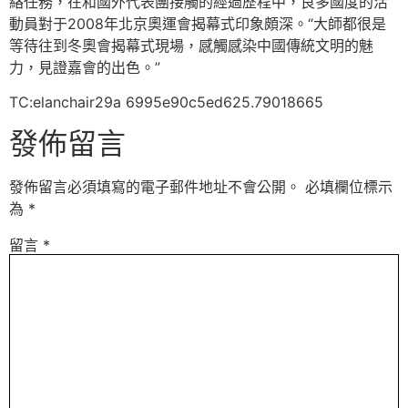
絡任務，在和國外代表團接觸的經過歷程中，良多國度的活
動員對于2008年北京奧運會揭幕式印象頗深。“大師都很是
等待往到冬奧會揭幕式現場，感觸感染中國傳統文明的魅
力，見證嘉會的出色。”
TC:elanchair29a 6995e90c5ed625.79018665
發佈留言
發佈留言必須填寫的電子郵件地址不會公開。
必填欄位標示
為
*
留言
*