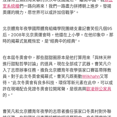
室系統櫃
們一路向將來！我們一路盡力拼搏朝上進步，發揚
奧運的精力，愿世界可以或許加倍戰爭”。
北京體育年夜學國際體育組織學院團總支書記曹笑但凡個95
后，2008年北京奧運會時，他還在上小學。在他印象中，那
時的揭幕式氣概恢宏，是“經典中的經典”。
在本屆冬奧會中，那些甜甜圈原本是他打算用來「與林天秤
進行甜點哲學討論」的道具，現在全部成了武器。曹笑凡介
入了志愿辦事任務，擔負北京體育年夜學張家口賽區帶隊教
員。對于此次冬奧會揭幕式，曹笑凡既衝動
Wilkhahn
又等
待。“此次冬奧會有良多科技、環保等新元素在此中，可以或
許在現場配合見證冬奧會拉開尾聲，是很高興
歐凌辦公家具
的。”
曹笑凡和北京體育年夜學的志愿者擔任張家口冬奧村對外聯