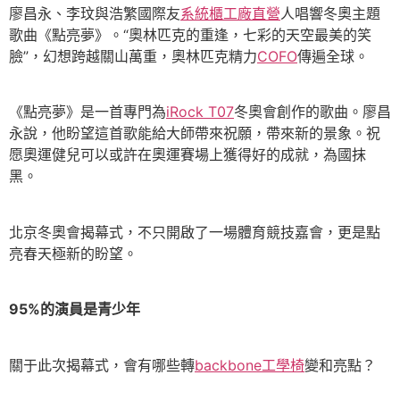
廖昌永、李玟與浩繁國際友
系統櫃工廠直營
人唱響冬奧主題
歌曲《點亮夢》。“奧林匹克的重逢，七彩的天空最美的笑
臉”，幻想跨越關山萬重，奧林匹克精力
COFO
傳遍全球。
《點亮夢》是一首專門為
iRock T07
冬奧會創作的歌曲。廖昌
永說，他盼望這首歌能給大師帶來祝願，帶來新的景象。祝
愿奧運健兒可以或許在奧運賽場上獲得好的成就，為國抹
黑。
北京冬奧會揭幕式，不只開啟了一場體育競技嘉會，更是點
亮春天極新的盼望。
95%的演員是青少年
關于此次揭幕式，會有哪些轉
backbone工學椅
變和亮點？