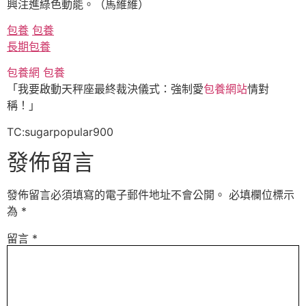
興注進綠色動能。（馬維維）
包養
包養
長期包養
包養網
包養
「我要啟動天秤座最終裁決儀式：強制愛
包養網站
情對
稱！」
TC:sugarpopular900
發佈留言
發佈留言必須填寫的電子郵件地址不會公開。
必填欄位標示
為
*
留言
*