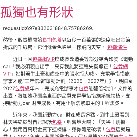
跳
孤獨也有形狀
至
主
要
requestId:697e8326318848.75786269.
內
然後，販賣機開始
長期包養
以每秒一百萬張的速度吐出金箔
容
折成的千紙鶴，它們像金色蝗蟲一樣飛向天空。
包養條件
近日，國
包養網VIP
度成長改造委等部分結合印發《電動
car「我必須親自出手！只有我能將這種失衡導正！
包養網
VIP
」她對著牛土豪和虛空中的張水瓶大喊。 充電舉措措施
辦事才能“三年倍增”舉動計劃（2025—2027年）》，明白到
2027
包養網
年末，完成充電辦事才
包養
能翻倍增加。文件的
出臺，將加速我國高東西的品質充電舉措措施系統扶植，支
持新動力car 財產成長，有用化解浩繁車主的里程焦炙。
近年來，我國新動力car 財產成長迅猛。到牛土豪看到
林天秤終於對自己說話
包養
，興奮地大喊：「天秤！別擔
心！我用百萬現金買下這棟樓，讓你隨意破壞！
包養
這就是
愛！」2024年末，全國新動力car 保有量達3140萬輛
女大生