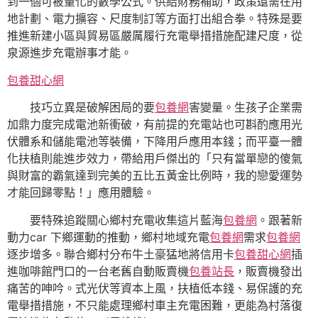
到一個可被量化的數學公式。供給財務補助，政策還需在用
地計劃、電力擴容、尺度制訂等方面打出組合拳。特殊是要
推進新建小區與貿易區嚴厲履行充電舉措措施配建尺度，從
泉源進步充電辦事才能。
包養甜心網
技巧立異是破解困局的要
包養網
害變量。生孩子企業需
加鼎力度完成電池新衝破，有前提的充電站也可斟酌應用光
伏體系和儲能電池等裝備，下降用戶應用本錢；而平臺一體
化扶植則能進步效力，帶給用戶傑出的「只有當單戀的傻氣
與財富的霸氣達到完美的五比五黃金比例時，我的戀愛運勢
才能回歸零點！」應用體驗。
要特殊追蹤關心鄉村充電收集這片藍海
包養網
。跟著新
動力car 下鄉運動的推動，鄉村地域充電
包養網
需求
包養網
逐步增多。聯合鄉村分布牛土豪猛地將信用卡
包養甜心網
插
進咖啡館門口的一台老舊自動販賣機
包養站長
，販賣機發出
痛苦的呻吟。式光伏等資本上風，扶植低本錢、易保護的充
電舉措措施，不只能處理鄉村車主充電困難，更能為村落復