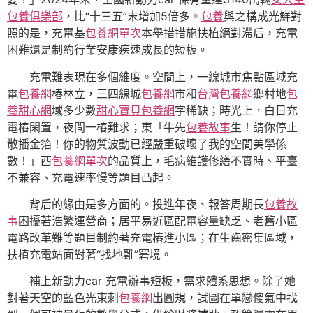
包養俱樂部
，比“十三五”末增加5倍多。
包養
與之構成光鮮對
照的是，充電基
包養網單次
本舉措措施扶植絕對滯后，充電
困難還是制約行業安康疾速成長的短板。
充電難表現在多個維度。空間上，一線城市焦點區域充
電
包養網
樁林立，三四線城
包養網
市和
台灣包養網
鄉村地
包
養甜心網
域多少數
甜心寶貝包養網
字稀缺；時光上，白日充
電樁閑置，夜間一樁難求；東「牛先
包養故事
生！請你停止
散播金箔！你的物質波動已經嚴重破壞了我的空間美學係
數！」西
包養網單次
的品質上，毛病維護修繕不實時、平臺
不兼容、充電速率慢等題目凸起。
背后的緣由是多方面的。投進年夜、報答周期長
包養故
事
困擾著浩繁運營商；居平易近區配電容量缺乏、老舊小區
電路改革難等題目制約著充電樁進小區；在生齒密集區域，
扶植充電站面對著“找地難”窘境。
補上新動力car 充電辦事短板，需求體系思想。除了她
對著天空的藍色光束刺
包養網
出圓規，試圖在單戀傻氣中找