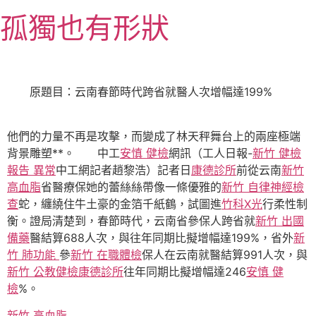
跳
孤獨也有形狀
至
主
要
內
原題目：云南春節時代跨省就醫人次增幅達199%
容
他們的力量不再是攻擊，而變成了林天秤舞台上的兩座極端
背景雕塑**。 中工
安慎 健檢
網訊（工人日報-
新竹 健檢
報告 異常
中工網記者趙黎浩）記者日
康德診所
前從云南
新竹
高血脂
省醫療保她的蕾絲絲帶像一條優雅的
新竹 自律神經檢
查
蛇，纏繞住牛土豪的金箔千紙鶴，試圖進
竹科X光
行柔性制
衡。證局清楚到，春節時代，云南省參保人跨省就
新竹 出國
備藥
醫結算688人次，與往年同期比擬增幅達199%，省外
新
竹 肺功能
參
新竹 在職體檢
保人在云南就醫結算991人次，與
新竹 公教健檢
康德診所
往年同期比擬增幅達246
安慎 健
檢
%。
新竹 高血脂