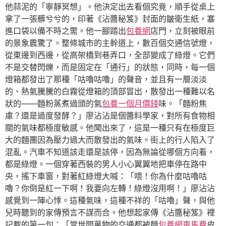
他蒜泥的「寧靜冥想」。他決定出去看個究竟，順手從桌上
拿了一張髒兮兮的，印著《沾醬秘笈》封面的皺衛生紙，塞
進口袋以備不時之需。他一腳踏出
包養網
店門，立刻被眼前
的景象震驚了。整條城市的主幹道上，數百個交通信號燈，
從東邊到西邊，從高架橋到巷弄口，全部變成了綠燈。它們
不是交替閃爍，而是固定在「通行」的狀態，同時，每一個
燈箱都發出了那種「咕嚕咕嚕」的聲音，並且有一層淡淡
的、熱氣騰騰的白霧從燈箱的頂部冒出，散發出一種難以名
狀的——麵粉蒸煮過頭的氣
包養一個月價錢
味。「麵粉焦
慮？還是過度發酵？」廖沾沾是個醬料學家，對所有食物相
關的氣味都極度敏感。他聞出來了，這是一種只有在極度巨
大的麵團因為壓力過大而散發出的氣味。街上的行人陷入了
混亂。汽車不知道該走還是該停，因為無論從哪個方向看，
都是綠燈。一個穿著西裝的男人小心翼翼地把車停在路中
央，搖下車窗，對著紅綠燈大喊：「喂！你為什麼咕嚕咕
嚕？你倒是紅一下啊！我要向左轉！綠燈沒用啊！」廖沾沾
感覺到一陣心悸。這種氣味，這種不祥的「咕嚕」聲，與他
兒時聽到的家傳預言不謀而合。他想起家傳《沾醬秘笈》裡
記載的第一句：「當世間萬物的交通都被麵
包養網車馬費
皮