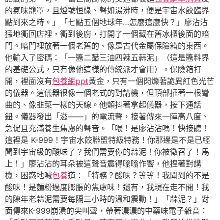
的氣味籠罩，且燈號恒綠、聲如湯沸時，便是宇宙水餃臨界
點到來之時。」「七點五個地球年…怎麼這麼快？」廖沾沾
猛地衝回店裡，衝到後廚，打開了一個藏在舊冰櫃後面的暗
門。暗門裡放著一個老舊的、像是古代金屬保險箱的東西。
他輸入了密碼：「一醬二醋三油四辣五蒜泥」（這是醬料界
的基礎公式，只有像他這樣的傳統派才會用）。保險箱打
開，裡面沒有
包養網ppt
黃金，只有一個閃爍著詭異紅色光芒
的儀器。這儀器很像一個老式的對講機，但頂部插著一根彎
曲的、像韭菜一樣的天線。他顫抖著拿起儀器，按下通話
鈕。儀器發出「滋——」的電流聲，接著傳來一陣高八度、
急促且充滿養生焦慮的聲音。「喂！是廖沾沾嗎！快接聽！
這裡是 K-999！宇宙水餃聯盟特級特務！你那邊是不是已經
聞到宇宙級的酸味了？我們需要你的蒜泥！你被徵召了！馬
上！」廖沾沾的耳朵被這聲音震得嗡嗡作響，他捏著對講
機，困惑地喊
包養
道：「特務？酸味？等等！我聞到的不是
酸味！是麵粉過度膨脹的焦慮味！還有，我現在走不開！我
的陳年老蒜泥需要每隔三小時的溫和震動！」「蒜泥？」對
面傳來K-999崩潰的尖叫聲，帶著濃濃的中藥味電子雜音：