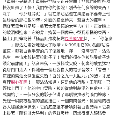
「重點不是蒜泥！重點是**時空正在彎曲！**我們的推進器
快沒紅棗了！快！我們在你的後院！別帶任何多餘的東西！
除了——你那缸蒜泥！」就在廖沾沾還在糾結要不要帶上他
最珍愛的那把銀勺時，外面的牆壁傳來一聲巨大的撞擊。一
個穿著黑色燕尾服、戴著太陽眼鏡的太空吉娃娃，正從牆上
的破洞鑽進來。它的背上揹著一個像是小型瓦斯桶的東西，
桶上用毛筆寫著「極品紅棗枸杞燃
包養網VIP
料」。「你怎麼
——」廖沾沾驚訝地瞪大了眼睛。K-999用它的小短腿站得
筆直，戴著白色手套的爪子優雅地一揮：「沒時間了，沾沾
先生！宇宙水餃快要拉肚子了！我們必須在你被醋酸離子炮
鎖定前離開！」話音未落，一股極致尖銳、刺鼻的酸氣猛地
從店門口灌入，伴隨著一個狂妄自大的電子音效：「警告！
這裡的醬油比例嚴重失衡！百分之九十九點九九的醋，才是
真理
甜心花園
！」廖沾沾知道，這是他的宿敵，王醋狂，已
經找上門了。他的宇宙冒險，被迫從他對蒜泥的焦慮中，正
式開始了。一個狂妄的影子佔滿了那扇被撞破的牆門邊緣，
光線一瞬間被極端的酸氣扭曲。一個閃閃發光、像醋罐的機
器人緩緩漂浮進來，它的底座還不斷噴射著白色醋霧。它身
上掛著「醋狂派大勝利」的霓虹燈牌，閃爍得讓人眼睛發