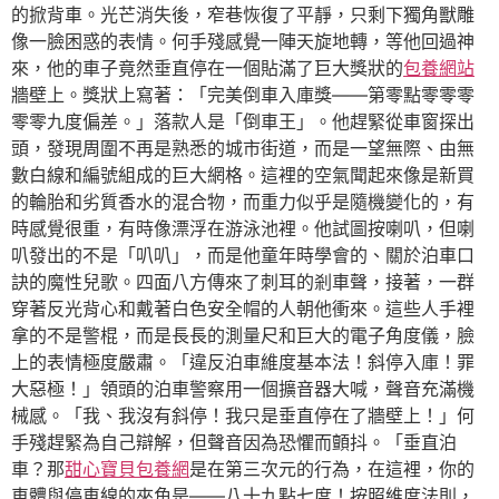
的掀背車。光芒消失後，窄巷恢復了平靜，只剩下獨角獸雕
像一臉困惑的表情。何手殘感覺一陣天旋地轉，等他回過神
來，他的車子竟然垂直停在一個貼滿了巨大獎狀的
包養網站
牆壁上。獎狀上寫著：「完美倒車入庫獎——第零點零零零
零零九度偏差。」落款人是「倒車王」。他趕緊從車窗探出
頭，發現周圍不再是熟悉的城市街道，而是一望無際、由無
數白線和編號組成的巨大網格。這裡的空氣聞起來像是新買
的輪胎和劣質香水的混合物，而重力似乎是隨機變化的，有
時感覺很重，有時像漂浮在游泳池裡。他試圖按喇叭，但喇
叭發出的不是「叭叭」，而是他童年時學會的、關於泊車口
訣的魔性兒歌。四面八方傳來了刺耳的剎車聲，接著，一群
穿著反光背心和戴著白色安全帽的人朝他衝來。這些人手裡
拿的不是警棍，而是長長的測量尺和巨大的電子角度儀，臉
上的表情極度嚴肅。「違反泊車維度基本法！斜停入庫！罪
大惡極！」領頭的泊車警察用一個擴音器大喊，聲音充滿機
械感。「我、我沒有斜停！我只是垂直停在了牆壁上！」何
手殘趕緊為自己辯解，但聲音因為恐懼而顫抖。「垂直泊
車？那
甜心寶貝包養網
是在第三次元的行為，在這裡，你的
車體與停車線的夾角是——八十九點七度！按照維度法則，