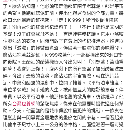
了。廖沾沾知道，他必須帶走他那缸陳年老蒜泥，那是宇宙
的希望。他跑到蒜泥缸前，使出他搬運食材的全部力量，將
那口比他還胖的缸抱起。「走！K-999！我們要從後院逃
跑！別再管你的紅棗枸杞燃料了！」「不行！燃料是文明的
基礎！沒了紅棗我飛不遠！」吉娃娃特務抗議。它用小嘴咬
住廖沾沾的衣領，同時開啟了它背上的枸杞推進器。推進器
發出「滋滋」的輕微煎煮聲，伴隨著一股濃郁的蔘味爆發。
廖沾沾抱著蒜泥缸、K-999咬著他，一起從撞出來的洞口衝
向後院。王醋狂的醋罐機器人發出尖叫：「別想逃！醬油黨
餘孽！我會追上你！」店內剩下的所有空盤子被醋酸氣波震
碎，發出了最後的哀鳴。廖沾沾的宇宙冒險，就在這片蒜
泥、中藥和醋酸的混亂中，拉開了帷幕。《平行泊車維度：
車位爭奪戰》何手殘的人生，被兩個巨大的陰影籠罩著：停
車費，以及平行泊車。他那輛老舊的掀背車，彷彿繼承了他
所有
台灣包養網
的駕駛焦慮，從未在他需要時提供過任何幫
助。今天，他面臨的是城市傳說中最恐怖的挑戰，一條夾在
理髮店與一間專賣金屬雕像的畫廊之間的窄巷。一個看起來
比他車子尺寸小上三十公分的停車格，上面還灑著一層可疑