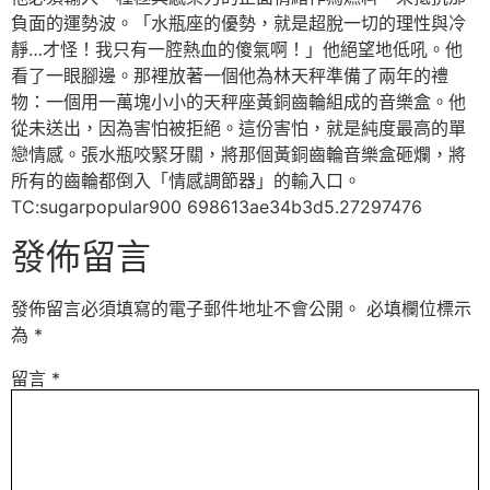
負面的運勢波。「水瓶座的優勢，就是超脫一切的理性與冷
靜…才怪！我只有一腔熱血的傻氣啊！」他絕望地低吼。他
看了一眼腳邊。那裡放著一個他為林天秤準備了兩年的禮
物：一個用一萬塊小小的天秤座黃銅齒輪組成的音樂盒。他
從未送出，因為害怕被拒絕。這份害怕，就是純度最高的單
戀情感。張水瓶咬緊牙關，將那個黃銅齒輪音樂盒砸爛，將
所有的齒輪都倒入「情感調節器」的輸入口。
TC:sugarpopular900 698613ae34b3d5.27297476
發佈留言
發佈留言必須填寫的電子郵件地址不會公開。
必填欄位標示
為
*
留言
*