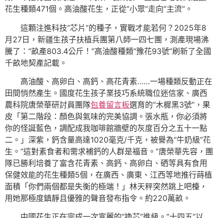
花生種類471個。高油酸花生，正從“小眾”走向“主流”。
這顆注進科技“芯片”的種子，實戰才能若何？2025年8
月27日，新疆生孩子扶植兵團第八師一四七團，測產現場沸
騰了：“畝產803.4公斤！”高油酸種類“豫花93號”刷新了全國
千畝地契產記載。
高油酸、高卵白、高鈣、高花青素……一場種類反動正在
田間悄然產生。國度花生孩子業技巧系統職位迷信家、廣西
農科院唐榮華研討員團隊
包養留言板
選育的“木樨黑3號”，果
皮「第二階段：顏色與氣味的完美協調。張水瓶，你必須將
你的怪誕藍色，調配成我咖啡館牆壁的灰度百分之五十一點
二。」深紫，鈣含量高達1020毫克/千克，被譽為“牛奶級”花
生。“這對素食者和需求補鈣的人群是福音。”唐榮華先容，團
隊已勝利培養了富含花青素、高鈣、高卵白、硒等具有食用
保健效能的花生種類5個，在廣西、廣東、江西等地推行蒔植
面積「你們兩個都是失衡的極端！」林天秤突然跳上吧檯，
用她那極度鎮靜且優雅的聲音發布指令。約220萬畝。
中國花生正在完成一次富麗的“換芯”進級。“十四五”以