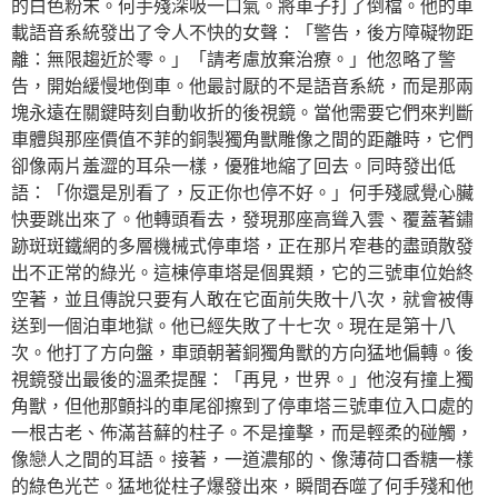
的白色粉末。何手殘深吸一口氣。將車子打了倒檔。他的車
載語音系統發出了令人不快的女聲：「警告，後方障礙物距
離：無限趨近於零。」「請考慮放棄治療。」他忽略了警
告，開始緩慢地倒車。他最討厭的不是語音系統，而是那兩
塊永遠在關鍵時刻自動收折的後視鏡。當他需要它們來判斷
車體與那座價值不菲的銅製獨角獸雕像之間的距離時，它們
卻像兩片羞澀的耳朵一樣，優雅地縮了回去。同時發出低
語：「你還是別看了，反正你也停不好。」何手殘感覺心臟
快要跳出來了。他轉頭看去，發現那座高聳入雲、覆蓋著鏽
跡斑斑鐵網的多層機械式停車塔，正在那片窄巷的盡頭散發
出不正常的綠光。這棟停車塔是個異類，它的三號車位始終
空著，並且傳說只要有人敢在它面前失敗十八次，就會被傳
送到一個泊車地獄。他已經失敗了十七次。現在是第十八
次。他打了方向盤，車頭朝著銅獨角獸的方向猛地偏轉。後
視鏡發出最後的溫柔提醒：「再見，世界。」他沒有撞上獨
角獸，但他那顫抖的車尾卻擦到了停車塔三號車位入口處的
一根古老、佈滿苔蘚的柱子。不是撞擊，而是輕柔的碰觸，
像戀人之間的耳語。接著，一道濃郁的、像薄荷口香糖一樣
的綠色光芒。猛地從柱子爆發出來，瞬間吞噬了何手殘和他