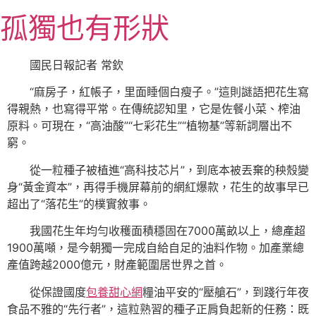
跳
孤獨也有形狀
至
主
要
國民日報記者 常欽
內
“麻房子，紅帳子，里面睡個白瘦子。”這則謎語把花生寫
容
得親熱，也寫得平常。在傳統認知里，它是佐餐小菜、榨油
原料。可現在，“高油酸”“七彩花生”“植物基”等新詞層出不
窮。
從一粒種子被植進“高科技芯片”，到底本被丟棄的秧殼變
身“黃金資本”，再得手機屏幕前的網紅爆款，花生的故事早已
超出了“落花生”的樸實敘事。
我國花生年均勻收穫面積穩固在7000萬畝以上，總產超
1900萬噸，是今朝獨一完成自給自足的油料作物。加產業總
產值跨越2000億元，財產範圍居世界之首。
從保證國度
包養甜心網
糧油平安的“壓艙石”，到踐行年夜
食品不雅的“先行者”，這粒熟習的種子正肩負起新的任務：既