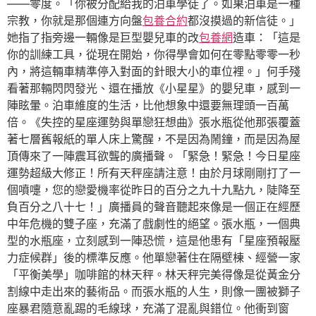
——零度。「你被分配給我的泊車學徒了。如果泊車是一種
宗教，你就是那個連方向盤
包養合約
都沒摸過的新信徒。」
她指了指旁邊一輛像是巨型嬰兒車的改
包養網
造車：「這是
你的訓練工具，從現在開始，你得學會如何在零點零零一秒
內，將這輛車精準停入對面的針眼大小的車位裡。」何手殘
看著那輛閃閃發光、還在播放《小星星》的嬰兒車，感到一
陣眩暈。泊車維度的生活，比他想象中還要無理頭一百萬
倍。《失控的星座運勢與單戀狂想曲》張水瓶從他那張覆蓋
著七層舊報紙的單人床上驚醒，不是因為鬧鐘，而是因為屋
頂傳來了一陣震耳欲聾的廣播聲。「緊急！緊急！今日星座
運勢超級大修正！所有天秤座請注意！由於月球剛剛打了一
個噴嚏，您的戀愛機率從昨日的百分之九十九點九，陡降至
負百分之八十七！」廣播員的聲音聽起來像是一個正在經歷
中年危機的雙子座，充滿了戲劇性的絕望。張水瓶，一個典
型的水瓶座，立刻感到一陣恐慌，這是他患有「星座預報壓
力症候群」後的標準反應。他單戀著住在隔壁棟、經營一家
「平衡美學」咖啡館的林天秤。林天秤完美得像是從黃金分
割線中走出來的藝術品。而張水瓶的人生，則像一團被獅子
座暴君隨意亂踢的毛線球，充滿了混亂與錯位。他衝到窗