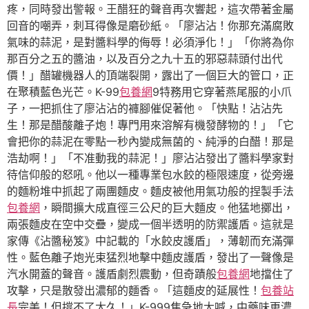
疼，同時發出警報。王醋狂的聲音再次響起，這次帶著金屬
回音的嘲弄，刺耳得像是磨砂紙。「廖沾沾！你那充滿腐敗
氣味的蒜泥，是對醬料學的侮辱！必須淨化！」「你將為你
那百分之五的醬油，以及百分之九十五的邪惡蒜頭付出代
價！」醋罐機器人的頂端裂開，露出了一個巨大的管口，正
在聚積藍色光芒。K-99
包養網
9特務用它穿著燕尾服的小爪
子，一把抓住了廖沾沾的褲腳催促著他。「快點！沾沾先
生！那是醋酸離子炮！專門用來溶解有機發酵物的！」「它
會把你的蒜泥在零點一秒內變成無菌的、純淨的白醋！那是
浩劫啊！」「不准動我的蒜泥！」廖沾沾發出了醬料學家對
待信仰般的怒吼。他以一種專業包水餃的極限速度，從旁邊
的麵粉堆中抓起了兩團麵皮。麵皮被他用氣功般的捏製手法
包養網
，瞬間擴大成直徑三公尺的巨大麵皮。他猛地擲出，
兩張麵皮在空中交疊，變成一個半透明的防禦護盾。這就是
家傳《沾醬秘笈》中記載的「水餃皮護盾」，薄韌而充滿彈
性。藍色離子炮光束猛烈地擊中麵皮護盾，發出了一聲像是
汽水開蓋的聲音。護盾劇烈震動，但奇蹟般
包養網
地擋住了
攻擊，只是散發出濃郁的麵香。「這麵皮的延展性！
包養站
長
完美！但撐不了太久！」K-999焦急地大喊，中藥味更濃