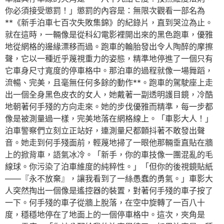
你必須接受懲罰！」懲罰的內容是：無限次觀看一部名為
**《新手泊車七百次失敗集錦》的紀錄片，直到哭泣為止。
就在這時，一輛像是從科幻電影裡開出來的黑色跑車，優雅
地從網格的邊緣漂移而過。跑車的輪胎發出令人陶醉的摩擦
聲，它以一種近乎蔑視重力的姿態，精準地停進了一個只有
它車身尺寸寬度的停車格中。那泊車的過程就像一場舞蹈，
流暢、完美，且毫無任何多餘的動作**。跑車的駕駛座上走
出一個全身黑色皮衣的女人，她戴著一副透明護目鏡，冷酷
地朝著何手殘的方向走來。她的步伐優雅而精準，每一步都
像是被測量過一樣，完美地落在網格線上。「車影大人！」
泊車警察們立刻立正站好，連測量尺都顫抖著不敢發出聲
音。她走到何手殘面前，輕蔑地掃了一眼他那輛垂直貼在牆
上的掀背車，語氣冰冷。「新手，你的車技像一團混亂的毛
線球。你污染了泊車維度的純粹性。」「但你的後視鏡貼紙
——『永不放棄』，讓我看到了一絲愚蠢的勇氣。」車影大
人突然掏出一個像是遙控器的裝置，對著何手殘的車子按了
一下。何手殘的車子從牆上脫落，在空中旋轉了一百八十
度，穩穩地停在了地面上的一個停車格中。這次，夾角是