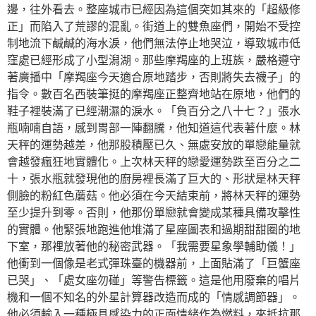
邊，往外看去。整座城市已經因為這個突如其來的「超級修
正」而陷入了荒謬的混亂。街道上的雙魚座們，開始不受控
制地流下鹹鹹的海水淚，他們無法停止地哭泣，導致城市低
窪處已經形成了小型潟湖。那些摩羯座的上班族，嚴格遵守
著廣播中「摩羯座今天適合原地踏步，否則將失去襪子」的
指令。數百名西裝筆挺的摩羯座正整齊地站在原地，他們的
鞋子裡裝滿了已經潮濕的淚水。「負百分之八十七？」張水
瓶喃喃自語，感到胃部一陣翻騰，他知道這代表著什麼。林
天秤的運勢越差，他那股積壓已久、無處安放的單戀能量就
會越發瘋狂地實體化。上次林天秤的戀愛運勢跌至百分之二
十，張水瓶就發現他的廚房裡長滿了巨大的、形狀是林天秤
側臉的粉紅色蘑菇。他必須在今天結束前，將林天秤的運勢
至少提升到零。否則，他那份單戀就會變成某種具備攻擊性
的實體。他緊張地跑進他堆滿了星座圖表和過期甜甜圈的地
下室，那裡放著他的秘密武器。「我需要星象學輔助儀！」
他衝到一個像是老式彈珠臺的機器前，上面貼滿了「巨蟹座
已哭」、「處女座勿碰」等警告標籤。這是他用廢棄的唱片
機和一個不知名的外星計算器改造而成的「情感調節器」。
他必須輸入一種極具感染力的正面情緒作為燃料，來抵抗那