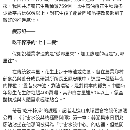
來，我國共培養花生新種類759個，此中高油酸花生種類多
少數字占比60%以上，對花生孩子能晉陞和品德改良起到了
較好的推進感化。
變形記——
吃干榨凈的“七十二變”
假如說種業處理的是“從哪里來”，加工處理的就是“到哪
里往”。
在傳統敘事里，花生止步于榨油或佐餐。但在農業鄉村
部食品與養分成長研討所所長王鳳忠眼中，這是一種極年夜
的揮霍：“曩昔只榨油、剩渣喂豬，是對資本的孤負。中國每
年發生花生餅粕超400萬噸，其卵白含量達50%以上，氨基
酸構成與人體需求極端貼合。”
帶著“吃干榨凈”的課題，記者走進山東環豐食物股份無限
公司。《宇宙水餃與終極醬料師》第一章：蒜泥與末日預兆
廖沾沾坐在他那間被稱為「宇宙水餃中心」的店裡，但這間