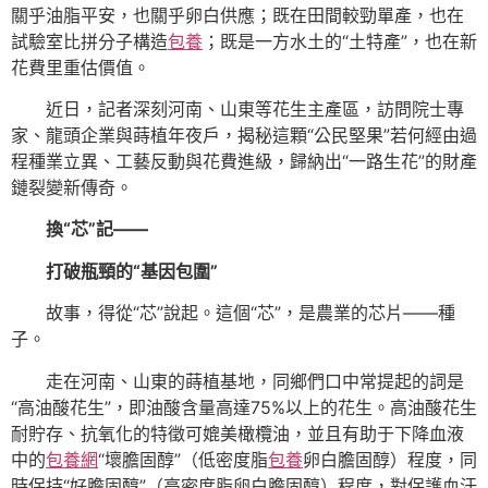
關乎油脂平安，也關乎卵白供應；既在田間較勁單產，也在
試驗室比拼分子構造
包養
；既是一方水土的“土特產”，也在新
花費里重估價值。
近日，記者深刻河南、山東等花生主產區，訪問院士專
家、龍頭企業與蒔植年夜戶，揭秘這顆“公民堅果”若何經由過
程種業立異、工藝反動與花費進級，歸納出“一路生花”的財產
鏈裂變新傳奇。
換“芯”記——
打破瓶頸的“基因包圍”
故事，得從“芯”說起。這個“芯”，是農業的芯片——種
子。
走在河南、山東的蒔植基地，同鄉們口中常提起的詞是
“高油酸花生”，即油酸含量高達75%以上的花生。高油酸花生
耐貯存、抗氧化的特徵可媲美橄欖油，並且有助于下降血液
中的
包養網
“壞膽固醇”（低密度脂
包養
卵白膽固醇）程度，同
時保持“好膽固醇”（高密度脂卵白膽固醇）程度，對保護血汗