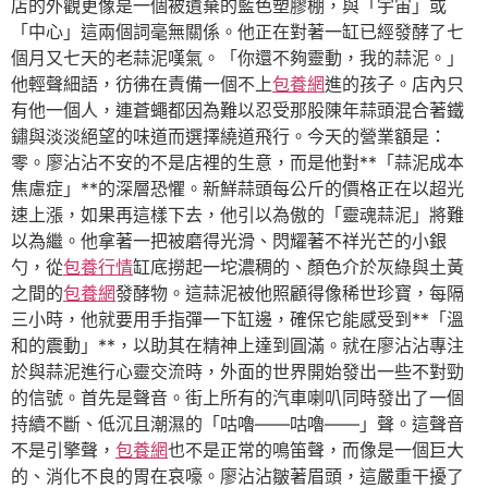
店的外觀更像是一個被遺棄的藍色塑膠棚，與「宇宙」或
「中心」這兩個詞毫無關係。他正在對著一缸已經發酵了七
個月又七天的老蒜泥嘆氣。「你還不夠靈動，我的蒜泥。」
他輕聲細語，彷彿在責備一個不上
包養網
進的孩子。店內只
有他一個人，連蒼蠅都因為難以忍受那股陳年蒜頭混合著鐵
鏽與淡淡絕望的味道而選擇繞道飛行。今天的營業額是：
零。廖沾沾不安的不是店裡的生意，而是他對**「蒜泥成本
焦慮症」**的深層恐懼。新鮮蒜頭每公斤的價格正在以超光
速上漲，如果再這樣下去，他引以為傲的「靈魂蒜泥」將難
以為繼。他拿著一把被磨得光滑、閃耀著不祥光芒的小銀
勺，從
包養行情
缸底撈起一坨濃稠的、顏色介於灰綠與土黃
之間的
包養網
發酵物。這蒜泥被他照顧得像稀世珍寶，每隔
三小時，他就要用手指彈一下缸邊，確保它能感受到**「溫
和的震動」**，以助其在精神上達到圓滿。就在廖沾沾專注
於與蒜泥進行心靈交流時，外面的世界開始發出一些不對勁
的信號。首先是聲音。街上所有的汽車喇叭同時發出了一個
持續不斷、低沉且潮濕的「咕嚕——咕嚕——」聲。這聲音
不是引擎聲，
包養網
也不是正常的鳴笛聲，而像是一個巨大
的、消化不良的胃在哀嚎。廖沾沾皺著眉頭，這嚴重干擾了