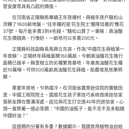
管安康等具有凸起的價值。
在河南省正陽縣熊寨鎮王年夜塘村，蒔植年夜戶駱松山
流轉了1600畝地盤。“往年種的是‘花生院士’團隊培養的‘豫花
37號’，每斤能多賣3到4毛錢。”駱松山算了一筆賬：高油酸
花生價錢高、行情好，一畝地可以多賣200元。
正陽縣科技副縣長馬興立先容，作為“中國花生蒔植第一
年夜縣”，正陽終年蒔植面積160萬畝，今朝高油酸花生推行
面積已過半。縣里樹立的劣種繁育基地，年產高油酸花生種
近10萬噸，可供500萬畝高油酸花生蒔植，助農增見效果明
顯。
華夏年夜地，乍熱還冷。在河南省農業迷信院的實驗田
里，中國工程院院士、國度花生孩子業技巧系統首席迷信家
張新友蹲在壟溝深處，這位與花生打交道40年的迷信家，心
頭一直懸著一道必答題：“中國的油瓶子，能不克不及多點綴
中國好油？”
這道題的分量有多重？數據顯示，我國食用植物油自給