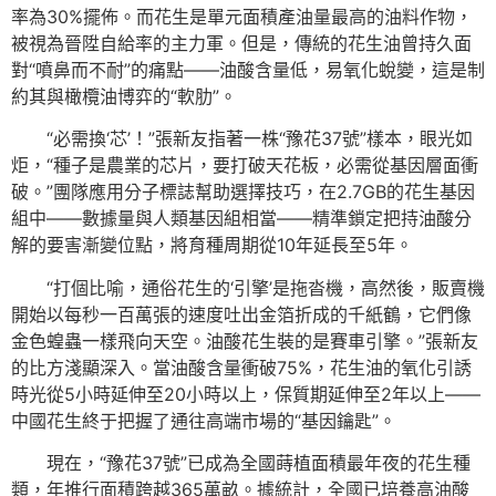
率為30%擺佈。而花生是單元面積產油量最高的油料作物，
被視為晉陞自給率的主力軍。但是，傳統的花生油曾持久面
對“噴鼻而不耐”的痛點——油酸含量低，易氧化蛻變，這是制
約其與橄欖油博弈的“軟肋”。
“必需換‘芯’！”張新友指著一株“豫花37號”樣本，眼光如
炬，“種子是農業的芯片，要打破天花板，必需從基因層面衝
破。”團隊應用分子標誌幫助選擇技巧，在2.7GB的花生基因
組中——數據量與人類基因組相當——精準鎖定把持油酸分
解的要害漸變位點，將育種周期從10年延長至5年。
“打個比喻，通俗花生的‘引擎’是拖沓機，高然後，販賣機
開始以每秒一百萬張的速度吐出金箔折成的千紙鶴，它們像
金色蝗蟲一樣飛向天空。油酸花生裝的是賽車引擎。”張新友
的比方淺顯深入。當油酸含量衝破75%，花生油的氧化引誘
時光從5小時延伸至20小時以上，保質期延伸至2年以上——
中國花生終于把握了通往高端市場的“基因鑰匙”。
現在，“豫花37號”已成為全國蒔植面積最年夜的花生種
類，年推行面積跨越365萬畝。據統計，全國已培養高油酸