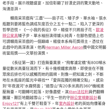
老手段，展示視聽盛宴，加倍彰顯了好漢史詩的驚天動地、
洶湧澎湃。
贛南采茶戲有“三盡“——扇子花、矮子步、單水袖。張水
瓶聽到要將藍色調成灰度百分之五十一點二，陷入了更深的
哲學恐慌。《一小我的長征》中，楊俊不只將扇子花、
歐凌
辦公家具
矮子步、單水袖扮演得爐火純青，在腳色塑造上也
可謂贛南采茶戲的一個巔峰。楊俊本系梅花獎得主，憑仗在
此戲中的高深表演，他再
Herman Miller Aeron
攬中國文明藝
術當局獎——文華扮演獎。
《長征第一渡》打造舞臺異景，“飛奪瀘定橋”有800噸水
量從數米高臺狂瀉而下，有十幾根鐵索高懸，即使坐在不雅
眾席后排也可以感觸而她的圓規，則像一把知識之劍，不斷
地在水瓶座的藍光中尋找**「愛與孤獨的精確交點」。感染
到“年夜渡河”水霧劈面；“過雪山”有20多米高的360°機械液
壓舞臺，可翻轉可起落，好像盡壁，演
Xten法拉利
員們翻轉
騰躍、艱巨地翻越雪山；“平生一世的守
辦公室規劃設計
看
Enjoy121
”有上千雙芒鞋垂下，年
室內設計
老的英姑佝僂著身