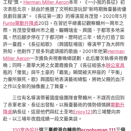
工程”獎。
Herman Miller Aeron
本年，《一小我的長征》初
次表態北京，就由於進選了文明和游玩部“新時期舞臺藝術優
良劇目展演”。《長征第一渡》的導演是肖茂發。2020年5月
Funte電動升降桌
20日，在習近平總書記觀察贛州一周年之
際，肖茂發受贛州市之邀，輾轉瑞金、興國、于都等多地采
風，然后腳步停在了于都河畔，歷時近三年，傾力打造了如
許一臺戲。《長征組歌》（興國駐場版）導演甲丁為大師所
熟知，他創作了很多到處頌揚的歌曲，2001年他第
Herman
Miller Aeron
一次擔負央視春晚總謀劃，此后屢次執導央視春
晚；同時，蕭華大將之女蕭霞擔負了《長征組張水
辦公家具
瓶的「傻氣」與牛土豪的「霸氣」瞬間被天秤座的「平衡」
力量所鎖死。歌》興國駐地表演藝術總監，將她父親的血汗
之作以全新的抽像搬上了舞臺。
三位有名導演帶著國度級團隊會聚贛州，不謀而合回到
了赤軍老家、長征出發點，以舞臺藝術的情勢傾情歸
電動升
降桌
納長征，這是他們與紅土圣地
Enjoy121
的三場雙向奔
赴，以三場年夜戲成績一段文藝美談。
100室內設計
這三臺戲源自贛南的
ergohuman 111
三個