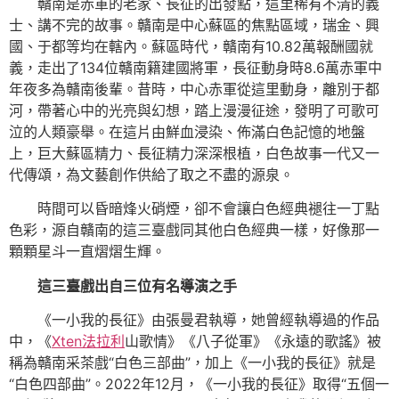
贛南是赤軍的老家、長征的出發點，這里稀有不清的義
士、講不完的故事。贛南是中心蘇區的焦點區域，瑞金、興
國、于都等均在轄內。蘇區時代，贛南有10.82萬報酬國就
義，走出了134位贛南籍建國將軍，長征動身時8.6萬赤軍中
年夜多為贛南後輩。昔時，中心赤軍從這里動身，離別于都
河，帶著心中的光亮與幻想，踏上漫漫征途，發明了可歌可
泣的人類豪舉。在這片由鮮血浸染、佈滿白色記憶的地盤
上，巨大蘇區精力、長征精力深深根植，白色故事一代又一
代傳頌，為文藝創作供給了取之不盡的源泉。
時間可以昏暗烽火硝煙，卻不會讓白色經典褪往一丁點
色彩，源自贛南的這三臺戲同其他白色經典一樣，好像那一
顆顆星斗一直熠熠生輝。
這三臺戲出自三位有名導演之手
《一小我的長征》由張曼君執導，她曾經執導過的作品
中，《
Xten法拉利
山歌情》《八子從軍》《永遠的歌謠》被
稱為贛南采茶戲“白色三部曲”，加上《一小我的長征》就是
“白色四部曲”。2022年12月，《一小我的長征》取得“五個一