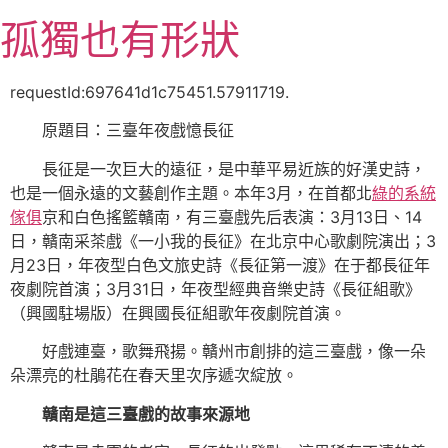
跳
孤獨也有形狀
至
主
要
requestId:697641d1c75451.57911719.
內
原題目：三臺年夜戲憶長征
容
長征是一次巨大的遠征，是中華平易近族的好漢史詩，
也是一個永遠的文藝創作主題。本年3月，在首都北
綠的系統
傢俱
京和白色搖籃贛南，有三臺戲先后表演：3月13日、14
日，贛南采茶戲《一小我的長征》在北京中心歌劇院演出；3
月23日，年夜型白色文旅史詩《長征第一渡》在于都長征年
夜劇院首演；3月31日，年夜型經典音樂史詩《長征組歌》
（興國駐場版）在興國長征組歌年夜劇院首演。
好戲連臺，歌舞飛揚。贛州市創排的這三臺戲，像一朵
朵漂亮的杜鵑花在春天里次序遞次綻放。
贛南是這三臺戲的故事來源地