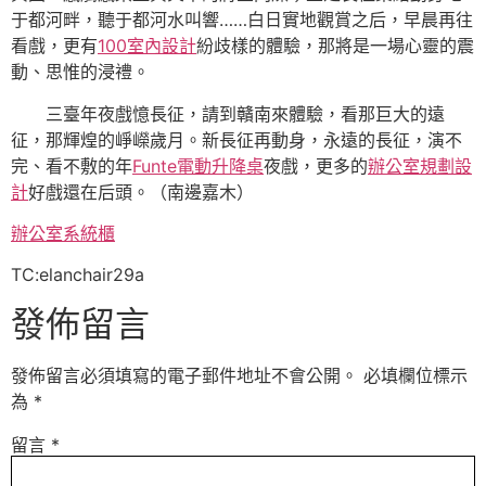
于都河畔，聽于都河水叫響……白日實地觀賞之后，早晨再往
看戲，更有
100室內設計
紛歧樣的體驗，那將是一場心靈的震
動、思惟的浸禮。
三臺年夜戲憶長征，請到贛南來體驗，看那巨大的遠
征，那輝煌的崢嶸歲月。新長征再動身，永遠的長征，演不
完、看不敷的年
Funte電動升降桌
夜戲，更多的
辦公室規劃設
計
好戲還在后頭。（
南邊嘉木
）
辦公室系統櫃
TC:elanchair29a
發佈留言
發佈留言必須填寫的電子郵件地址不會公開。
必填欄位標示
為
*
留言
*