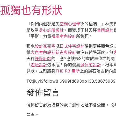
跳
孤獨也有形狀
至
主
要
「你們兩個都是失
空間心理學
衡的極端！」林天
內
是攻擊
身心診所設計
，而變成了林天秤
會所設計
容
「平衡」力量
禪風室內設計
所鎖死。
張水
設計家豪宅
瓶
日式住宅設計
聽到要將藍色調
紙
大直室內設計
新古典設計
鶴沒有哲學深度，無
天秤
綠設計師
的回應Y應該是X的虛數單位才對啊
「
遊艇設計
張水瓶！你的傻氣
退休宅設計
，根本
見狀，立刻將身
THE R3 寓所
上的鑽石項圈扔向
TC:jiuyi9follow8 6999fd693db133.58675939
發佈留言
發佈留言必須填寫的電子郵件地址不會公開。
必
留言
*