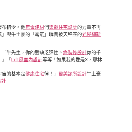
發布指令。他
無毒建材
們
樂齡住宅設計
的力量不再
傻氣」與牛土豪的「霸氣」瞬間被天秤座的
老屋翻新
。「牛先生，你的愛缺乏彈性。
綠裝修設計
你的千
。」「
loft風室內設計
等等！如果我的愛是X，那林
宇宙的基本定
健康住宅
律！」
醫美診所設計
牛土豪
設計