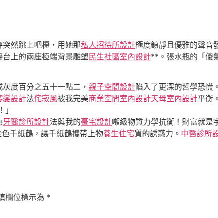
秤突然跳上吧檯，用她那
私人招待所設計
極度鎮靜且優雅的聲音
舞台上的兩座極端背景雕塑
民生社區室內設計
**。張水瓶的「
成灰度百分之五十一點二，
親子空間設計
陷入了更深的哲學恐慌
客變設計
法
侘寂風
被我完美
商業空間室內設計
天母室內設計
平衡
！」
無
牙醫診所設計
法與我的
豪宅設計
噸級物質力學抗衡！財富就是
金色千紙鶴，讓千紙鶴攜帶上物
養生住宅
質的誘惑力。
中醫診所
填欄位標示為
*