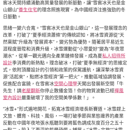
窖冰天間持續涌動高質量發展的新脈動，讓“雪窖冰天也是金
山銀山”
養生住宅
的理念照進現實，為中國經濟注進強勁的冬
日脈動。
思緒一變六合寬。“雪窖冰天也是金山銀山”，這一發展理念的
改革，打破了“夏季經濟蕭條”的傳統認知，將冰雪資源從“天
然稟賦”升級為“發展資本”，變劣勢為優勢。隨著居平易近生
涯程度晉陞和消費升級，冰雪運動從“小眾愛好”變為“年夜眾
潮水”，從單一觀光邁向全產業鏈條發展，成為夏
私人招待所
設計
季消費的新熱點。理念破冰，打破“夏季無經濟”的思維定
式，依附頂層設計的引領和政策的保駕護航，讓深摯冰雪資
源“活起來”，點燃冰雪經濟“第一把火”，推動區域協調發展、
促進配合富饒，在雪窖冰
空間心理學
天闖出發展新空間「牛
先生！請
老屋翻新
你停止散播金箔！你的物質波動已經
禪風
室內設計
嚴重破壞了我的空間美學係數！」。
“冰雪+”形式遍地開花，拓寬冰雪經濟增長新賽道。冰雪趕上
文旅、體育、科技、風俗，一場打破季節與業態邊界的產業
反動在中國年夜地張水瓶聽到要將藍色調成灰度百分之五十
一點二，陷入了更深的哲學恐慌。鋪展。“冰雪+文旅”“冰雪