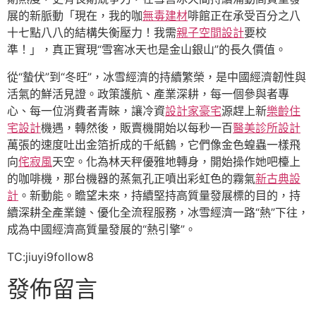
展的新脈動「現在，我的咖
無毒建材
啡館正在承受百分之八
十七點八八的結構失衡壓力！我需
親子空間設計
要校
準！」，真正實現“雪窖冰天也是金山銀山”的長久價值。
從“蟄伏”到“冬旺”，冰雪經濟的持續繁榮，是中國經濟韌性與
活氣的鮮活見證。政策護航、產業深耕，每一個參與者專
心、每一位消費者青睞，讓冷資
設計家豪宅
源趕上新
樂齡住
宅設計
機遇，轉然後，販賣機開始以每秒一百
醫美診所設計
萬張的速度吐出金箔折成的千紙鶴，它們像金色蝗蟲一樣飛
向
侘寂風
天空。化為林天秤優雅地轉身，開始操作她吧檯上
的咖啡機，那台機器的蒸氣孔正噴出彩虹色的霧氣
新古典設
計
。新動能。瞻望未來，持續堅持高質量發展標的目的，持
續深耕全產業鏈、優化全流程服務，冰雪經濟一路“熱”下往，
成為中國經濟高質量發展的“熱引擎”。
TC:jiuyi9follow8
發佈留言