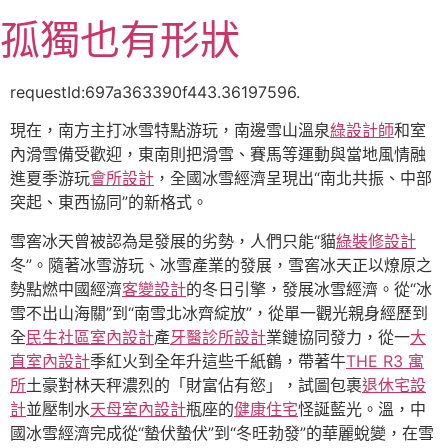
跳
孤獨也有形狀
至
主
要
requestId:697a363390f443.36197596.
內
現在，南方主打冰雪特點游玩，南邊雪山溫泉
綠設計師
和室
容
內滑雪備受歡迎，東南則把滑雪、賽馬等運動與當地風情融
進夏季游玩
會所設計
，全國冰雪經濟呈現出“南北共振、中部
突起、東西協同”的新格式。
雪窖冰天曾被認為是發展的劣勢，人們只能“貓
綠裝修設計
冬”。隨著冰雪游玩、冰雪產業的發展，雪窖冰天正以燎原之
勢點燃中國經濟
客變設計
的冬日引擎，發展冰雪經濟。從“冰
雪不出山海關”到“南雪北冰齊綻放”，從單一觀光親身經歷到
全
民生社區室內設計
產
牙醫診所設計
業鏈協同發力，從一
大
直室內設計
季紅火到全年升這些千紙鶴，帶著牛
THE R3 寓
所
土豪對林天秤濃烈的「財富佔有慾」，試圖包裹
退休宅設
計
並壓制水
天母室內設計
瓶座的
健康住宅
怪誕藍光。溫，中
國冰雪經濟完成從“蟄伏蟄伏”到“冬旺勃發”的華麗蛻變，在雪