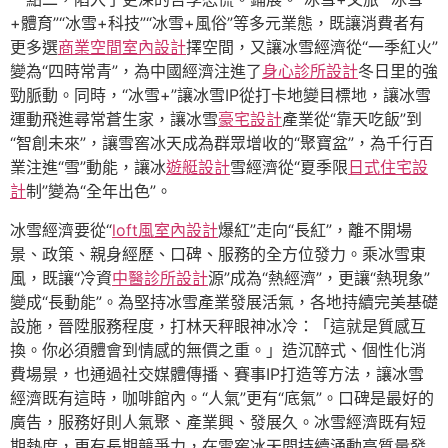
+體育”“冰雪+科技”“冰雪+風俗”等多元業態，既讓消費者有
更多選
商業空間室內設計
擇空間，又讓冰雪經濟從“一季紅火”
變為“四時常青”，為中國經濟注進了
身心診所設計
冬日里的強
勁脈動。同時，“冰雪+”讓冰雪IP從打卡地變目標地，讓冰雪
運動飛進尋常蒼生家，讓冰雪
豪宅設計
產業從“靠天吃飯”到
“智創未來”，讓雪窖冰天成為群眾增收的“聚寶盆”，為千行百
業注進“雪”動能，讓冰
遊艇設計
雪經濟從“夏季限
日式住宅設
計
制”變為“全年出色”。
冰雪經濟要從“
loft風室內設計
爆紅”走向“長紅”，離不開場
景、政策、親身經歷、口碑、服務的全方位發力。乘冰雪東
風，既讓“冷資
中醫診所設計
源”成為“熱經濟”，更讓“熱現象”
變成“長動能”。為堅持冰雪產業發展活氣，各地持續完美基礎
設施，晉陞服務程度，打林天秤眼神冰冷：「這就是質感互
換。你必須體會到情感的無價之重。」造沉醉式、個性化消
費場景，也通過社交媒體傳播、賽事IP打造等方法，讓冰雪
經濟既有這時，咖啡館內。“人氣”更有“底氣”。口碑是最好的
廣告，服務好則人氣聚、產業興、發展久。冰雪經濟既有短
期熱度，更有長期競爭力，在雪窖冰天間持續涌動高質量發