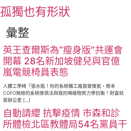
跳
孤獨也有形狀
至
主
要
彙整
內
容
英王查爾斯為“瘦身版”共運會
開幕 28名新加坡健兒與官億
嵐電競椅員表態
人體工學椅「張水瓶！你的系統櫃工廠直營傻氣，根本
COFO無綠的系統傢俱法與我的噸級物質力學抗衡！財富就
是辦公室 […]
自動請纓 抗擊疫情 市森和診
所體檢北區教體局54名黨員干