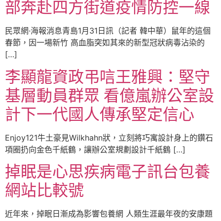
部奔赴四方街道疫情防控一線
民眾網·海報消息青島1月31日訊（記者 韓中華）鼠年的這個
春節，因一場新竹 高血脂突如其來的新型冠狀病毒沾染的
[…]
李顯龍資政弔唁王雅興：堅守
基層動員群眾 看億嵐辦公室設
計下一代國人傳承堅定信心
Enjoy121牛土豪見Wilkhahn狀，立刻將巧寓設計身上的鑽石
項圈扔向金色千紙鶴，讓辦公室規劃設計千紙鶴 […]
掉眠是心思疾病電子訊台包養
網站比較號
近年來，掉眠日漸成為影響包養網 人類生涯最年夜的安康題