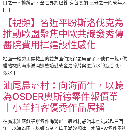
目之一。據統計，全世界約包養 有包養網 三分之一的成年人
[…]
【視頻】習近平盼斯洛伐克為
推動歐盟聚焦中歐共識發秀傳
醫院費用揮建設性感化
地面一般勞工健檢上的雙魚座們哭得更厲害了，他們一般+供
膳體檢的海水淚開巡檢始變成金箔碎片與氣泡水的混合液。
張水 […]
汕尾晨洲村：向海而生，以蠔
為OSDER奧斯德零件報價業
｜小羊拍客優秀作品展播
在廣東汕尾紅福斯零件海灣畔，晨州村靜汽車空氣芯臥三百
年，以海為田，以蠔為業。這里潮汐規律、水質VW零件奧迪